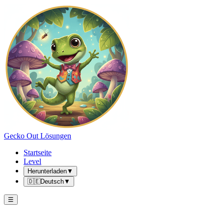
Gecko Out Lösungen
Startseite
Level
Herunterladen
▼
🇩🇪
Deutsch
▼
☰