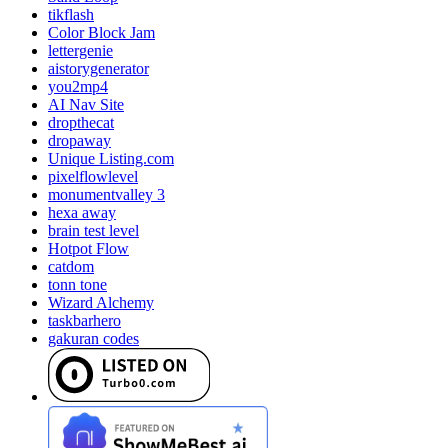
tikflash
Color Block Jam
lettergenie
aistorygenerator
you2mp4
AI Nav Site
dropthecat
dropaway
Unique Listing.com
pixelflowlevel
monumentvalley 3
hexa away
brain test level
Hotpot Flow
catdom
tonn tone
Wizard Alchemy
taskbarhero
gakuran codes