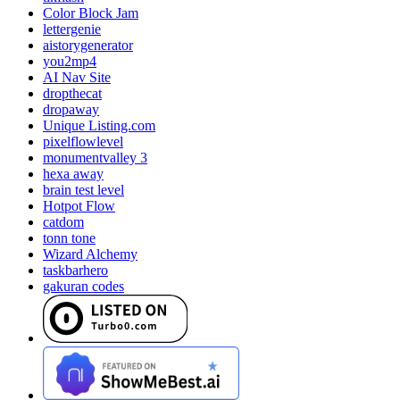
Color Block Jam
lettergenie
aistorygenerator
you2mp4
AI Nav Site
dropthecat
dropaway
Unique Listing.com
pixelflowlevel
monumentvalley 3
hexa away
brain test level
Hotpot Flow
catdom
tonn tone
Wizard Alchemy
taskbarhero
gakuran codes