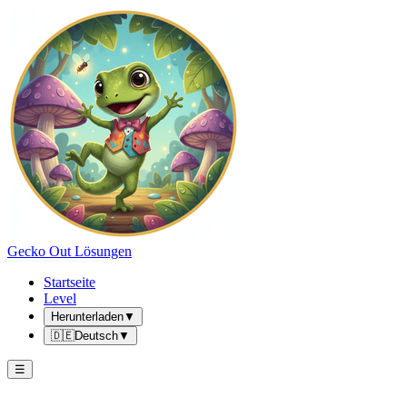
Gecko Out Lösungen
Startseite
Level
Herunterladen
▼
🇩🇪
Deutsch
▼
☰