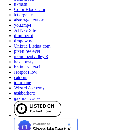
tikflash
Color Block Jam
lettergenie
aistorygenerator
you2mp4
AI Nav Site
dropthecat
dropaway
Unique Listing.com
pixelflowlevel
monumentvalley 3
hexa away
brain test level
Hotpot Flow
catdom
tonn tone
Wizard Alchemy
taskbarhero
gakuran codes