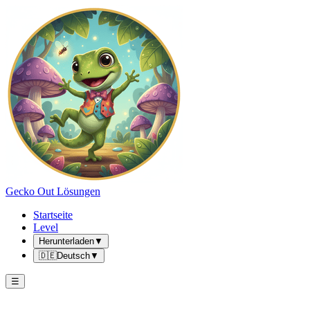
Gecko Out Lösungen
Startseite
Level
Herunterladen
▼
🇩🇪
Deutsch
▼
☰