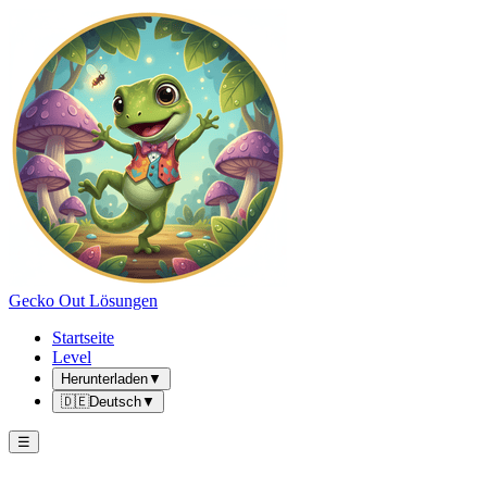
Gecko Out Lösungen
Startseite
Level
Herunterladen
▼
🇩🇪
Deutsch
▼
☰