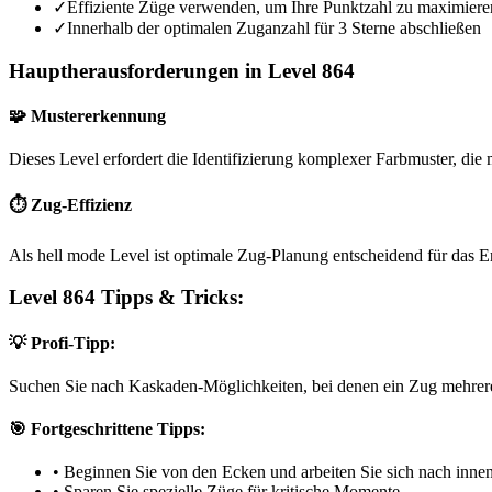
✓
Effiziente Züge verwenden, um Ihre Punktzahl zu maximiere
✓
Innerhalb der optimalen Zuganzahl für 3 Sterne abschließen
Hauptherausforderungen in Level 864
🧩 Mustererkennung
Dieses Level erfordert die Identifizierung komplexer Farbmuster, die m
⏱️ Zug-Effizienz
Als hell mode Level ist optimale Zug-Planung entscheidend für das E
Level 864 Tipps & Tricks:
💡 Profi-Tipp:
Suchen Sie nach Kaskaden-Möglichkeiten, bei denen ein Zug mehrere
🎯 Fortgeschrittene Tipps:
•
Beginnen Sie von den Ecken und arbeiten Sie sich nach inne
•
Sparen Sie spezielle Züge für kritische Momente