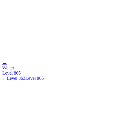
→
Weiter
Level
865
←
Level
863
Level
865
→