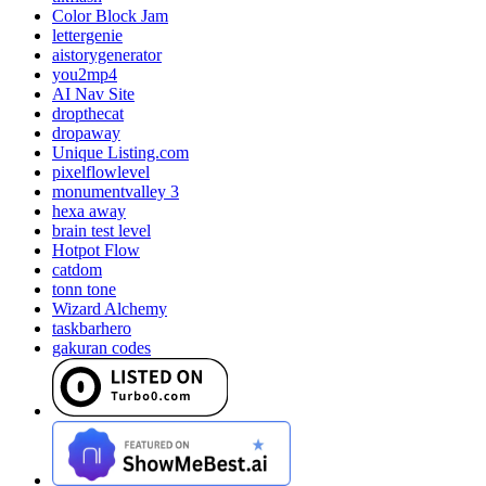
Color Block Jam
lettergenie
aistorygenerator
you2mp4
AI Nav Site
dropthecat
dropaway
Unique Listing.com
pixelflowlevel
monumentvalley 3
hexa away
brain test level
Hotpot Flow
catdom
tonn tone
Wizard Alchemy
taskbarhero
gakuran codes