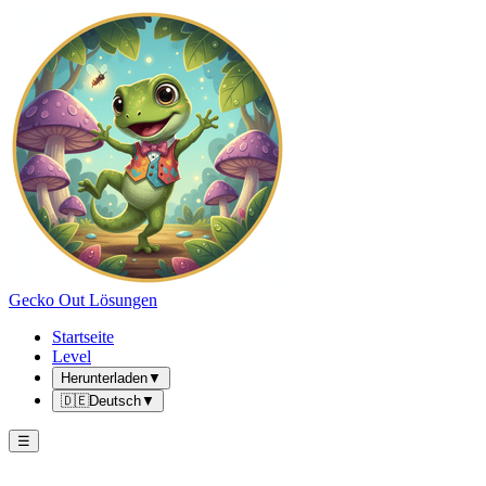
Gecko Out Lösungen
Startseite
Level
Herunterladen
▼
🇩🇪
Deutsch
▼
☰