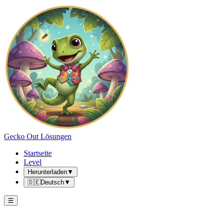
Gecko Out Lösungen
Startseite
Level
Herunterladen
▼
🇩🇪
Deutsch
▼
☰