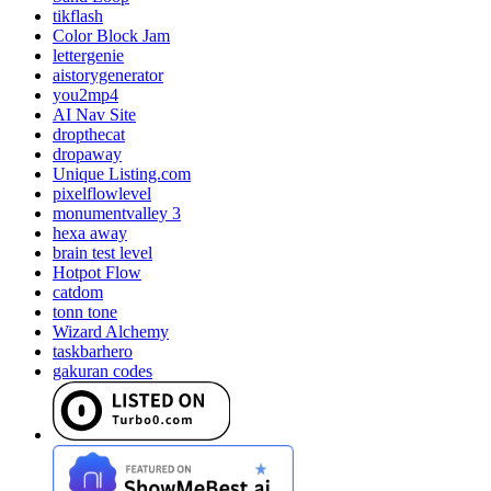
tikflash
Color Block Jam
lettergenie
aistorygenerator
you2mp4
AI Nav Site
dropthecat
dropaway
Unique Listing.com
pixelflowlevel
monumentvalley 3
hexa away
brain test level
Hotpot Flow
catdom
tonn tone
Wizard Alchemy
taskbarhero
gakuran codes