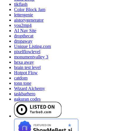
tikflash
Color Block Jam
lettergenie
aistorygenerator
you2mp4
AI Nav Site
dropthecat
dropaway
Unique Listing.com
pixelflowlevel
monumentvalley 3
hexa away
brain test level
Hotpot Flow
catdom
tonn tone
Wizard Alchemy
taskbarhero
gakuran codes