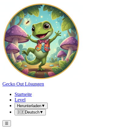
Gecko Out Lösungen
Startseite
Level
Herunterladen
▼
🇩🇪
Deutsch
▼
☰