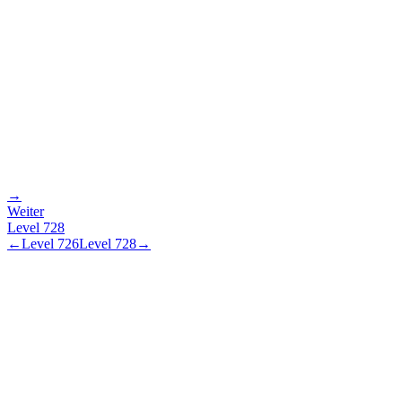
→
Weiter
Level
728
←
Level
726
Level
728
→