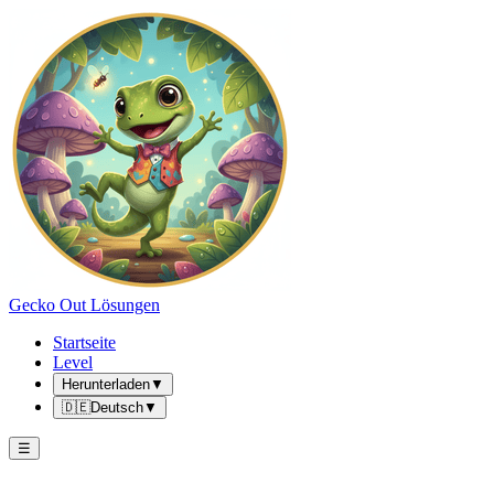
Gecko Out Lösungen
Startseite
Level
Herunterladen
▼
🇩🇪
Deutsch
▼
☰