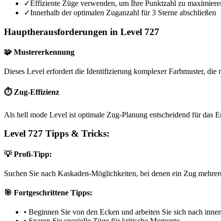
✓
Effiziente Züge verwenden, um Ihre Punktzahl zu maximiere
✓
Innerhalb der optimalen Zuganzahl für 3 Sterne abschließen
Hauptherausforderungen in Level 727
🧩 Mustererkennung
Dieses Level erfordert die Identifizierung komplexer Farbmuster, die m
⏱️ Zug-Effizienz
Als hell mode Level ist optimale Zug-Planung entscheidend für das E
Level 727 Tipps & Tricks:
💡 Profi-Tipp:
Suchen Sie nach Kaskaden-Möglichkeiten, bei denen ein Zug mehrere
🎯 Fortgeschrittene Tipps:
•
Beginnen Sie von den Ecken und arbeiten Sie sich nach inne
•
Sparen Sie spezielle Züge für kritische Momente