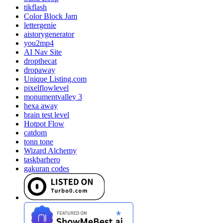
tikflash
Color Block Jam
lettergenie
aistorygenerator
you2mp4
AI Nav Site
dropthecat
dropaway
Unique Listing.com
pixelflowlevel
monumentvalley 3
hexa away
brain test level
Hotpot Flow
catdom
tonn tone
Wizard Alchemy
taskbarhero
gakuran codes