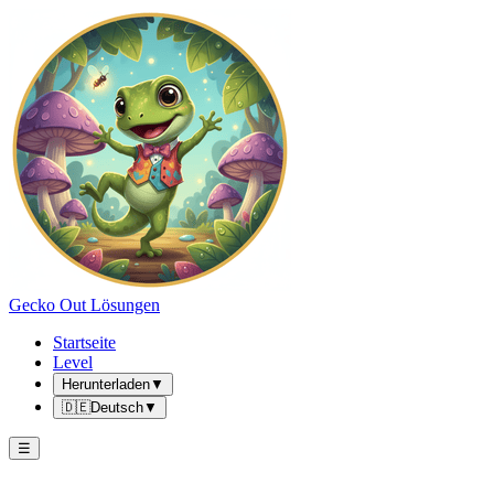
Gecko Out Lösungen
Startseite
Level
Herunterladen
▼
🇩🇪
Deutsch
▼
☰