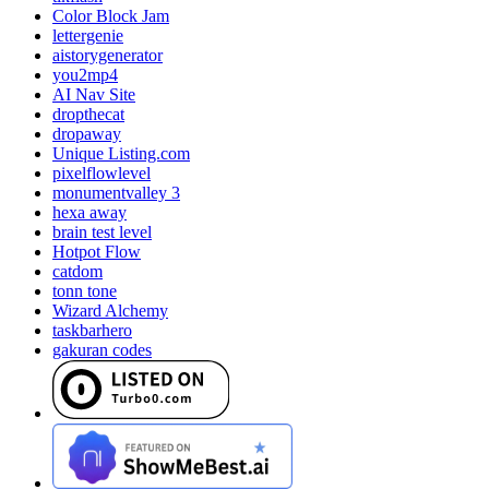
Color Block Jam
lettergenie
aistorygenerator
you2mp4
AI Nav Site
dropthecat
dropaway
Unique Listing.com
pixelflowlevel
monumentvalley 3
hexa away
brain test level
Hotpot Flow
catdom
tonn tone
Wizard Alchemy
taskbarhero
gakuran codes