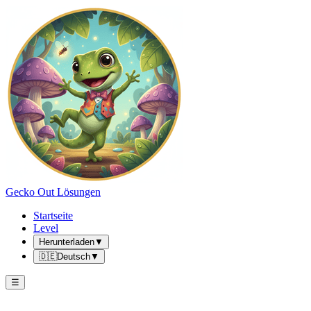
Gecko Out Lösungen
Startseite
Level
Herunterladen
▼
🇩🇪
Deutsch
▼
☰