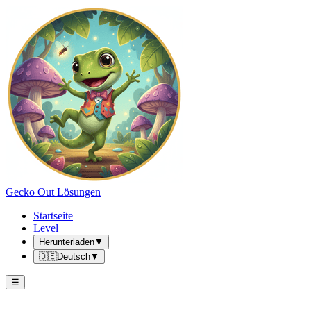
Gecko Out Lösungen
Startseite
Level
Herunterladen
▼
🇩🇪
Deutsch
▼
☰