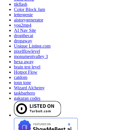
tikflash
Color Block Jam
lettergenie
aistorygenerator
you2mp4
AI Nav Site
dropthecat
dropaway
Unique Listing.com
pixelflowlevel
monumentvalley 3
hexa away
brain test level
Hotpot Flow
catdom
tonn tone
Wizard Alchemy
taskbarhero
gakuran codes