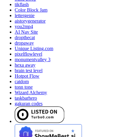
tikflash
Color Block Jam
lettergenie
aistorygenerator
you2mp4
AI Nav Site
dropthecat
dropaway
Unique Listing.com
pixelflowlevel
monumentvalley 3
hexa away
brain test level
Hotpot Flow
catdom
tonn tone
Wizard Alchemy
taskbarhero
gakuran codes