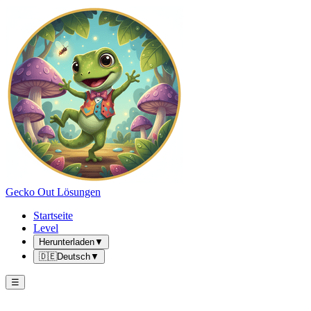
Gecko Out Lösungen
Startseite
Level
Herunterladen
▼
🇩🇪
Deutsch
▼
☰