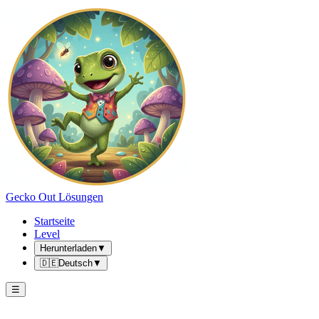
Gecko Out Lösungen
Startseite
Level
Herunterladen
▼
🇩🇪
Deutsch
▼
☰