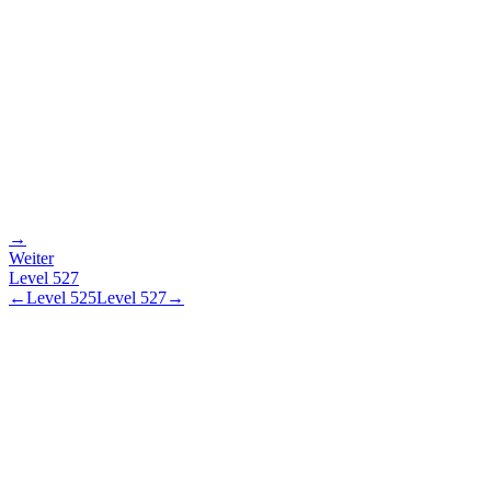
→
Weiter
Level
527
←
Level
525
Level
527
→