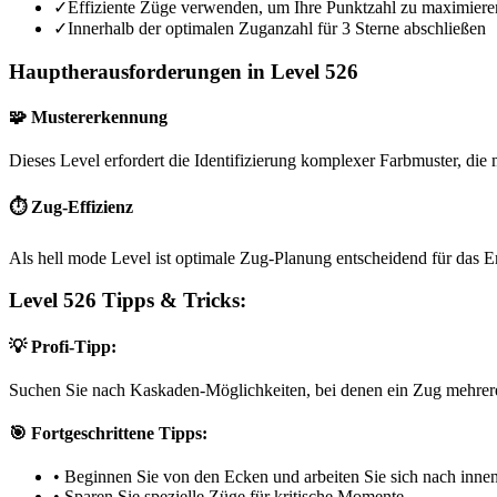
✓
Effiziente Züge verwenden, um Ihre Punktzahl zu maximiere
✓
Innerhalb der optimalen Zuganzahl für 3 Sterne abschließen
Hauptherausforderungen in Level 526
🧩 Mustererkennung
Dieses Level erfordert die Identifizierung komplexer Farbmuster, die m
⏱️ Zug-Effizienz
Als hell mode Level ist optimale Zug-Planung entscheidend für das E
Level 526 Tipps & Tricks:
💡 Profi-Tipp:
Suchen Sie nach Kaskaden-Möglichkeiten, bei denen ein Zug mehrere
🎯 Fortgeschrittene Tipps:
•
Beginnen Sie von den Ecken und arbeiten Sie sich nach inne
•
Sparen Sie spezielle Züge für kritische Momente