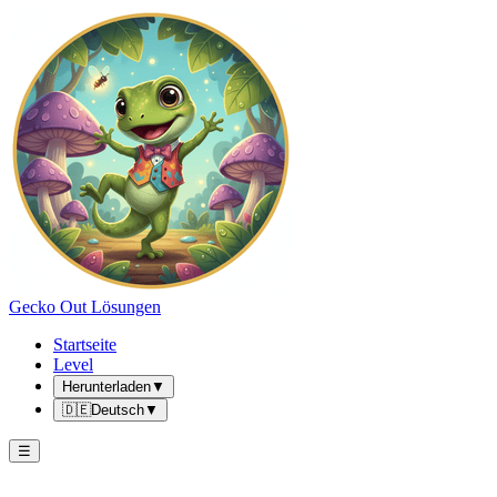
Gecko Out Lösungen
Startseite
Level
Herunterladen
▼
🇩🇪
Deutsch
▼
☰