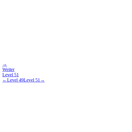
→
Weiter
Level
51
←
Level
49
Level
51
→