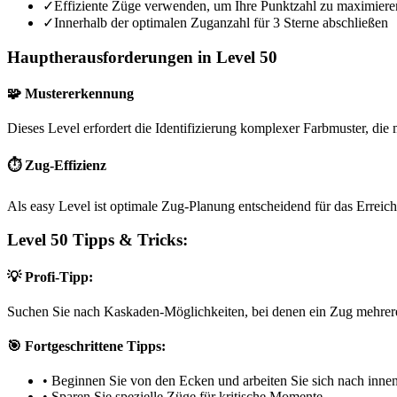
✓
Effiziente Züge verwenden, um Ihre Punktzahl zu maximiere
✓
Innerhalb der optimalen Zuganzahl für 3 Sterne abschließen
Hauptherausforderungen in Level 50
🧩 Mustererkennung
Dieses Level erfordert die Identifizierung komplexer Farbmuster, die m
⏱️ Zug-Effizienz
Als easy Level ist optimale Zug-Planung entscheidend für das Erreich
Level 50 Tipps & Tricks:
💡 Profi-Tipp:
Suchen Sie nach Kaskaden-Möglichkeiten, bei denen ein Zug mehrere
🎯 Fortgeschrittene Tipps:
•
Beginnen Sie von den Ecken und arbeiten Sie sich nach inne
•
Sparen Sie spezielle Züge für kritische Momente