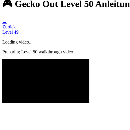
🎮 Gecko Out Level 50 Anleitu
←
Zurück
Level
49
Loading video...
Preparing Level
50
walkthrough video