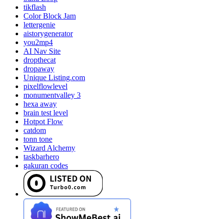
tikflash
Color Block Jam
lettergenie
aistorygenerator
you2mp4
AI Nav Site
dropthecat
dropaway
Unique Listing.com
pixelflowlevel
monumentvalley 3
hexa away
brain test level
Hotpot Flow
catdom
tonn tone
Wizard Alchemy
taskbarhero
gakuran codes