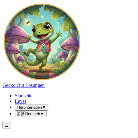
Gecko Out Lösungen
Startseite
Level
Herunterladen
▼
🇩🇪
Deutsch
▼
☰