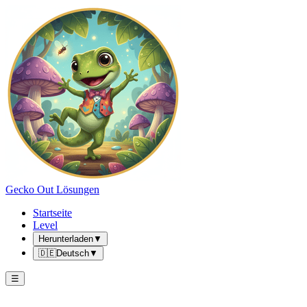
Gecko Out Lösungen
Startseite
Level
Herunterladen
▼
🇩🇪
Deutsch
▼
☰