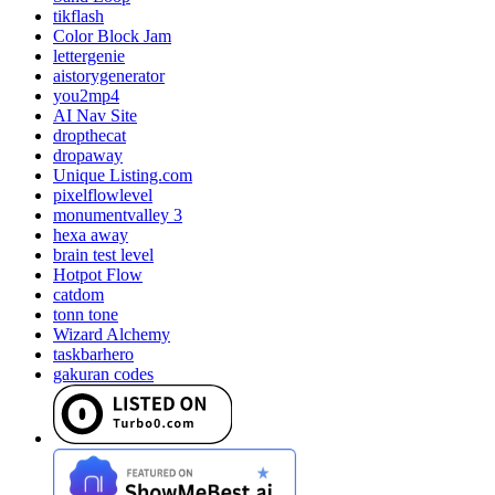
tikflash
Color Block Jam
lettergenie
aistorygenerator
you2mp4
AI Nav Site
dropthecat
dropaway
Unique Listing.com
pixelflowlevel
monumentvalley 3
hexa away
brain test level
Hotpot Flow
catdom
tonn tone
Wizard Alchemy
taskbarhero
gakuran codes