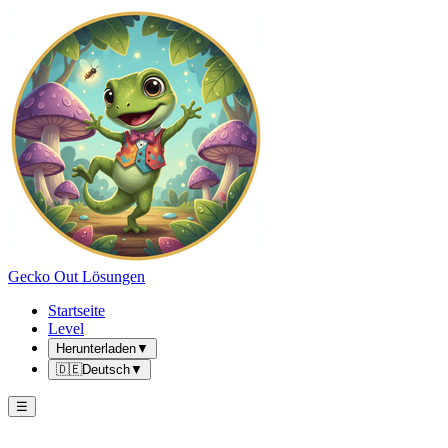
Gecko Out Lösungen
Startseite
Level
Herunterladen
▼
🇩🇪
Deutsch
▼
☰