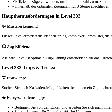
✓
Effiziente Züge verwenden, um Ihre Punktzahl zu maximiere
✓
Innerhalb der optimalen Zuganzahl für 3 Sterne abschließen
Hauptherausforderungen in Level 333
🧩 Mustererkennung
Dieses Level erfordert die Identifizierung komplexer Farbmuster, die m
⏱️ Zug-Effizienz
Als hard Level ist optimale Zug-Planung entscheidend für das Erreich
Level 333 Tipps & Tricks:
💡 Profi-Tipp:
Suchen Sie nach Kaskaden-Möglichkeiten, bei denen ein Zug mehrere
🎯 Fortgeschrittene Tipps:
•
Beginnen Sie von den Ecken und arbeiten Sie sich nach inne
•
Sparen Sie spezielle Züge für kritische Momente