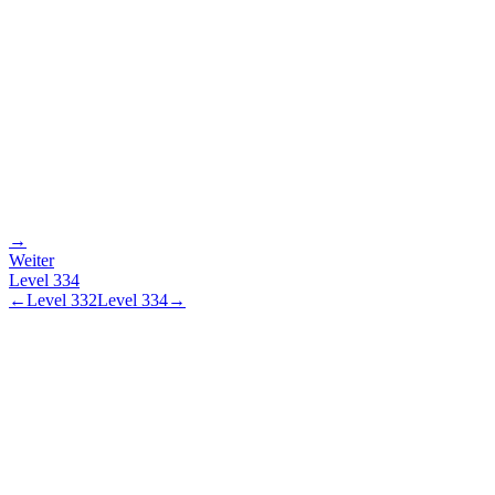
→
Weiter
Level
334
←
Level
332
Level
334
→