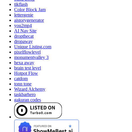
tikflash
Color Block Jam
lettergenie
aistorygenerator
you2mp4
AI Nav Site
dropthecat
dropaway
Unique Listing.com
pixelflowlevel
monumentvalley 3
hexa away
brain test level
Hotpot Flow
catdom
tonn tone
Wizard Alchemy
taskbarhero
gakuran codes