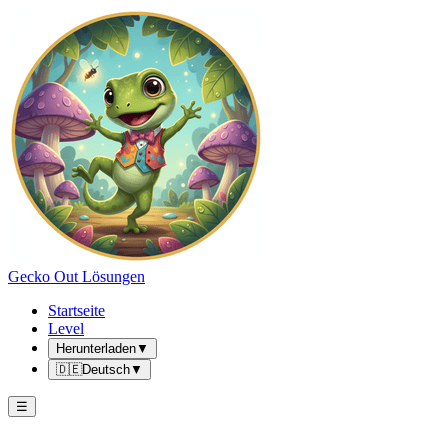
Gecko Out Lösungen
Startseite
Level
Herunterladen
▼
🇩🇪
Deutsch
▼
☰