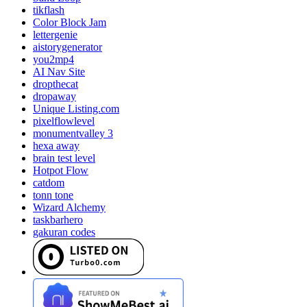
tikflash
Color Block Jam
lettergenie
aistorygenerator
you2mp4
AI Nav Site
dropthecat
dropaway
Unique Listing.com
pixelflowlevel
monumentvalley 3
hexa away
brain test level
Hotpot Flow
catdom
tonn tone
Wizard Alchemy
taskbarhero
gakuran codes