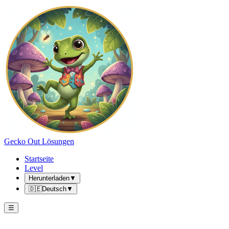
Gecko Out Lösungen
Startseite
Level
Herunterladen
▼
🇩🇪
Deutsch
▼
☰