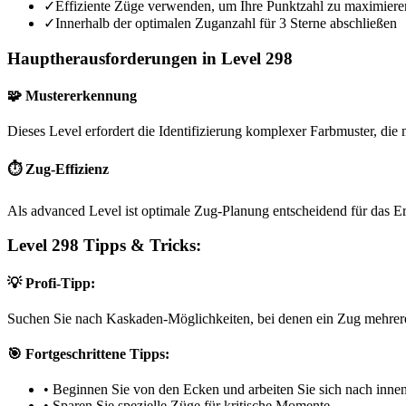
✓
Effiziente Züge verwenden, um Ihre Punktzahl zu maximiere
✓
Innerhalb der optimalen Zuganzahl für 3 Sterne abschließen
Hauptherausforderungen in Level 298
🧩 Mustererkennung
Dieses Level erfordert die Identifizierung komplexer Farbmuster, die m
⏱️ Zug-Effizienz
Als advanced Level ist optimale Zug-Planung entscheidend für das Er
Level 298 Tipps & Tricks:
💡 Profi-Tipp:
Suchen Sie nach Kaskaden-Möglichkeiten, bei denen ein Zug mehrere
🎯 Fortgeschrittene Tipps:
•
Beginnen Sie von den Ecken und arbeiten Sie sich nach inne
•
Sparen Sie spezielle Züge für kritische Momente