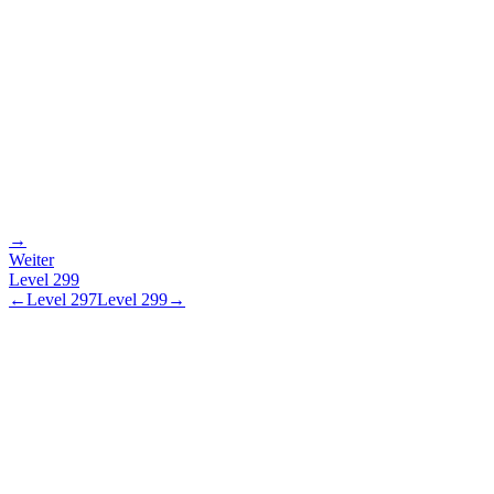
→
Weiter
Level
299
←
Level
297
Level
299
→