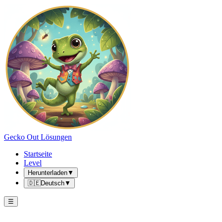
Gecko Out Lösungen
Startseite
Level
Herunterladen
▼
🇩🇪
Deutsch
▼
☰