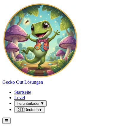
Gecko Out Lösungen
Startseite
Level
Herunterladen
▼
🇩🇪
Deutsch
▼
☰