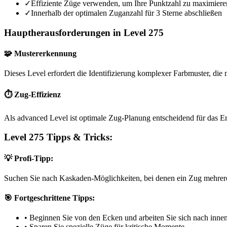
✓
Effiziente Züge verwenden, um Ihre Punktzahl zu maximiere
✓
Innerhalb der optimalen Zuganzahl für 3 Sterne abschließen
Hauptherausforderungen in Level 275
🧩 Mustererkennung
Dieses Level erfordert die Identifizierung komplexer Farbmuster, die m
⏱️ Zug-Effizienz
Als advanced Level ist optimale Zug-Planung entscheidend für das Er
Level 275 Tipps & Tricks:
💡 Profi-Tipp:
Suchen Sie nach Kaskaden-Möglichkeiten, bei denen ein Zug mehrere
🎯 Fortgeschrittene Tipps:
•
Beginnen Sie von den Ecken und arbeiten Sie sich nach inne
•
Sparen Sie spezielle Züge für kritische Momente