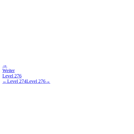
→
Weiter
Level
276
←
Level
274
Level
276
→