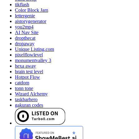
tikflash
Color Block Jam
lettergenie
aistorygenerator
you2mp4
AI Nav Site
dropthecat
dropaway
Unique Listing.com
pixelflowlevel
monumentvalley 3
hexa away
brain test level
Hotpot Flow
catdom
tonn tone
Wizard Alchemy
taskbarhero
gakuran codes