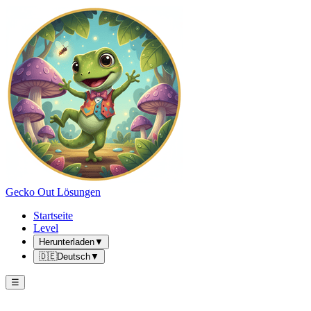
Gecko Out Lösungen
Startseite
Level
Herunterladen
▼
🇩🇪
Deutsch
▼
☰