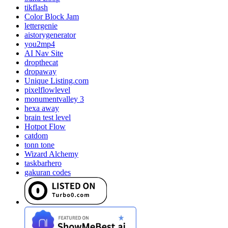
tikflash
Color Block Jam
lettergenie
aistorygenerator
you2mp4
AI Nav Site
dropthecat
dropaway
Unique Listing.com
pixelflowlevel
monumentvalley 3
hexa away
brain test level
Hotpot Flow
catdom
tonn tone
Wizard Alchemy
taskbarhero
gakuran codes