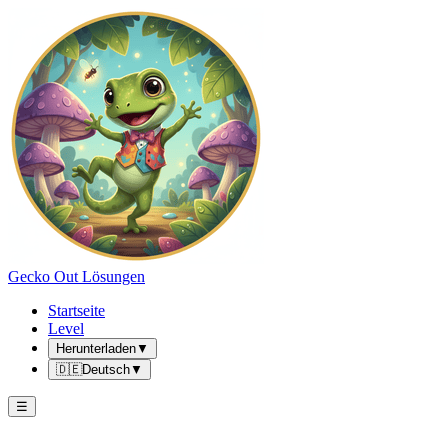
Gecko Out Lösungen
Startseite
Level
Herunterladen
▼
🇩🇪
Deutsch
▼
☰