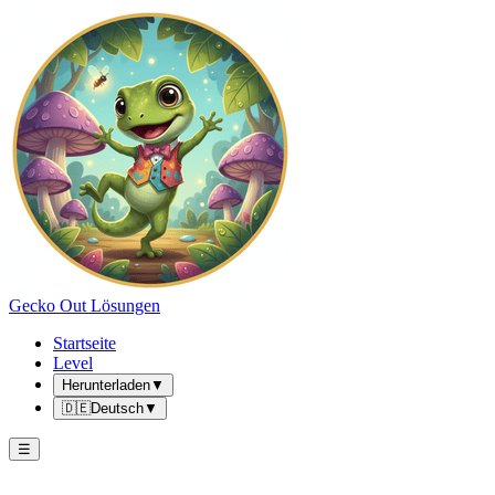
Gecko Out Lösungen
Startseite
Level
Herunterladen
▼
🇩🇪
Deutsch
▼
☰