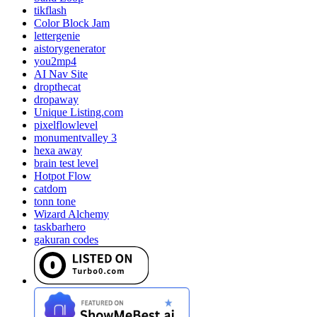
tikflash
Color Block Jam
lettergenie
aistorygenerator
you2mp4
AI Nav Site
dropthecat
dropaway
Unique Listing.com
pixelflowlevel
monumentvalley 3
hexa away
brain test level
Hotpot Flow
catdom
tonn tone
Wizard Alchemy
taskbarhero
gakuran codes