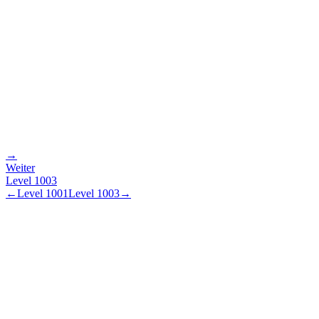
→
Weiter
Level
1003
←
Level
1001
Level
1003
→