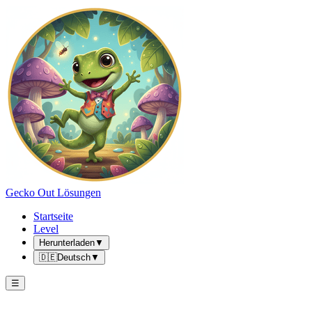
Gecko Out Lösungen
Startseite
Level
Herunterladen
▼
🇩🇪
Deutsch
▼
☰