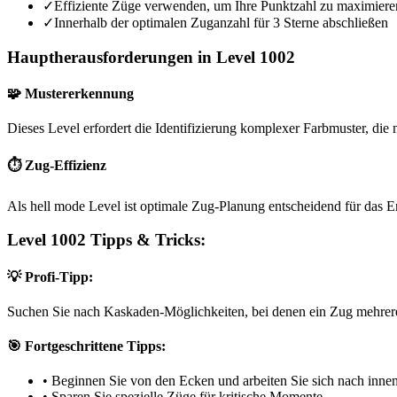
✓
Effiziente Züge verwenden, um Ihre Punktzahl zu maximiere
✓
Innerhalb der optimalen Zuganzahl für 3 Sterne abschließen
Hauptherausforderungen in Level 1002
🧩 Mustererkennung
Dieses Level erfordert die Identifizierung komplexer Farbmuster, die m
⏱️ Zug-Effizienz
Als hell mode Level ist optimale Zug-Planung entscheidend für das E
Level 1002 Tipps & Tricks:
💡 Profi-Tipp:
Suchen Sie nach Kaskaden-Möglichkeiten, bei denen ein Zug mehrere
🎯 Fortgeschrittene Tipps:
•
Beginnen Sie von den Ecken und arbeiten Sie sich nach inne
•
Sparen Sie spezielle Züge für kritische Momente