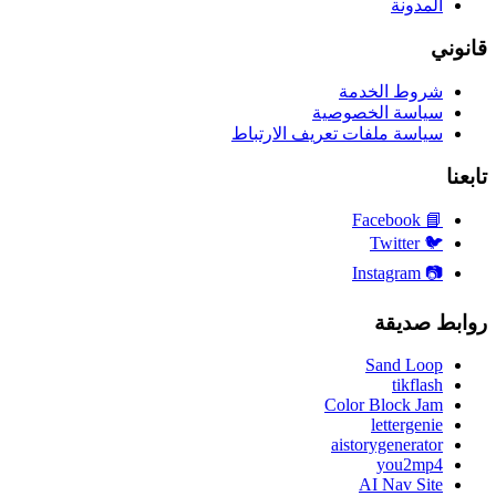
المدونة
قانوني
شروط الخدمة
سياسة الخصوصية
سياسة ملفات تعريف الارتباط
تابعنا
Facebook
📘
Twitter
🐦
Instagram
📷
روابط صديقة
Sand Loop
tikflash
Color Block Jam
lettergenie
aistorygenerator
you2mp4
AI Nav Site