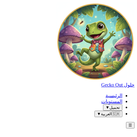
حلول Gecko Out
الرئيسية
المستويات
تحميل
▼
🇸🇦
العربية
▼
☰