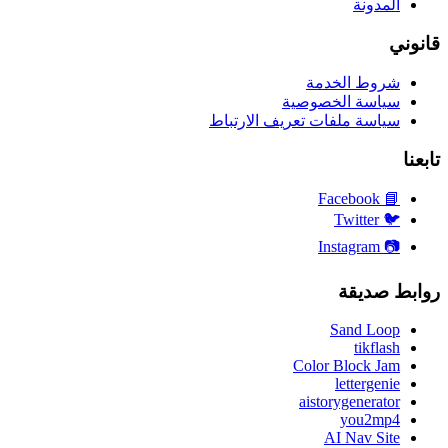
المدونة
قانوني
شروط الخدمة
سياسة الخصوصية
سياسة ملفات تعريف الارتباط
تابعنا
Facebook
📘
Twitter
🐦
Instagram
📷
روابط صديقة
Sand Loop
tikflash
Color Block Jam
lettergenie
aistorygenerator
you2mp4
AI Nav Site