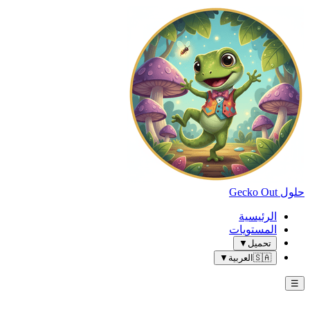
حلول Gecko Out
الرئيسية
المستويات
تحميل
▼
🇸🇦
العربية
▼
☰