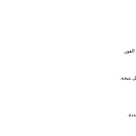
الفور.
دة.