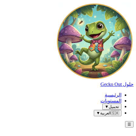
حلول Gecko Out
الرئيسية
المستويات
تحميل
▼
🇸🇦
العربية
▼
☰