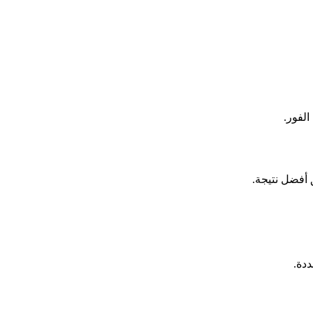
الفور.
دة.