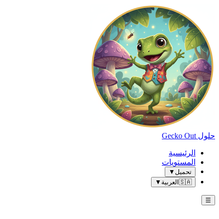
حلول Gecko Out
الرئيسية
المستويات
تحميل
▼
🇸🇦
العربية
▼
☰