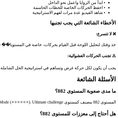
•
ابدأ من الزوايا واعمل نحو الداخل
•
احفظ الحركات الخاصة للحظات الحاسمة
•
شاهد الفيديو عدة مرات لفهم الاستراتيجية
الأخطاء الشائعة التي يجب تجنبها
❌ لا تتسرع:
خذ وقتك لتحليل اللوحة قبل القيام بحركات، خاصة في المستويا�� hell mode.
⚠️ تجنب الحركات العشوائية:
يجب أن يكون لكل حركة غرض وتساهم في استراتيجية الحل الشاملة.
الأسئلة الشائعة
ما مدى صعوبة المستوى 882؟
المستوى 882 مصنف كمستوى Hell Mode (⭐⭐⭐⭐⭐⭐). Ultimate challenge يتطلب هذا المستوى مهارات خبير في حل الألغاز.
هل أحتاج إلى معززات للمستوى 882؟