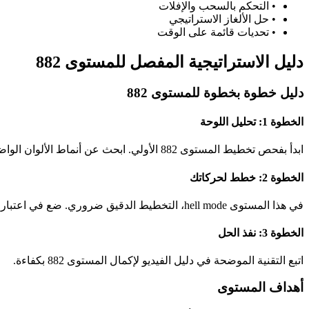
•
التحكم بالسحب والإفلات
•
حل الألغاز الاستراتيجي
•
تحديات قائمة على الوقت
دليل الاستراتيجية المفصل للمستوى 882
دليل خطوة بخطوة للمستوى 882
الخطوة 1: تحليل اللوحة
ابدأ بفحص تخطيط المستوى 882 الأولي. ابحث عن أنماط الألوان الواضحة وفرص المطابقة المحتملة.
الخطوة 2: خطط لحركاتك
في هذا المستوى hell mode، التخطيط الدقيق ضروري. ضع في اعتبارك كيف ستؤثر كل حركة على الحالة العامة للوحة.
الخطوة 3: نفذ الحل
اتبع التقنية الموضحة في دليل الفيديو لإكمال المستوى 882 بكفاءة.
أهداف المستوى