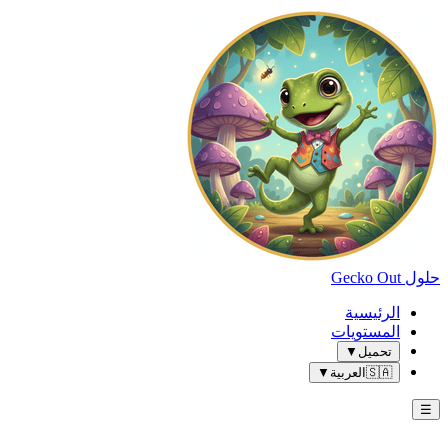
حلول Gecko Out
الرئيسية
المستويات
تحميل
▼
🇸🇦
العربية
▼
☰