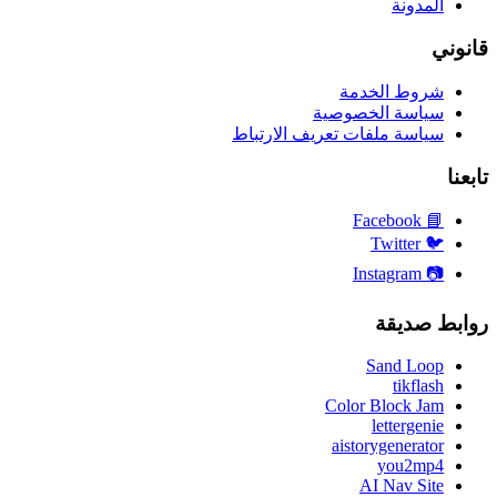
المدونة
قانوني
شروط الخدمة
سياسة الخصوصية
سياسة ملفات تعريف الارتباط
تابعنا
Facebook
📘
Twitter
🐦
Instagram
📷
روابط صديقة
Sand Loop
tikflash
Color Block Jam
lettergenie
aistorygenerator
you2mp4
AI Nav Site