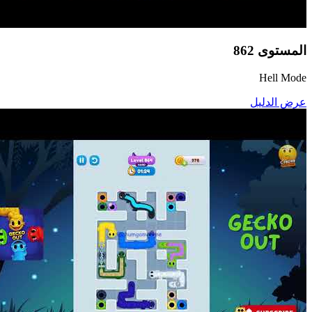
المستوى
862
Hell Mode
عرض الدليل