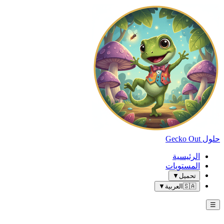
حلول Gecko Out
الرئيسية
المستويات
تحميل
▼
🇸🇦
العربية
▼
☰