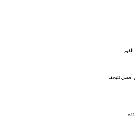
الفور.
دة.