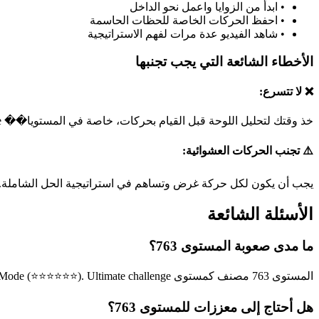
•
ابدأ من الزوايا واعمل نحو الداخل
•
احفظ الحركات الخاصة للحظات الحاسمة
•
شاهد الفيديو عدة مرات لفهم الاستراتيجية
الأخطاء الشائعة التي يجب تجنبها
❌ لا تتسرع:
خذ وقتك لتحليل اللوحة قبل القيام بحركات، خاصة في المستويا�� hell mode.
⚠️ تجنب الحركات العشوائية:
يجب أن يكون لكل حركة غرض وتساهم في استراتيجية الحل الشاملة.
الأسئلة الشائعة
ما مدى صعوبة المستوى 763؟
المستوى 763 مصنف كمستوى Hell Mode (⭐⭐⭐⭐⭐⭐). Ultimate challenge يتطلب هذا المستوى مهارات خبير في حل الألغاز.
هل أحتاج إلى معززات للمستوى 763؟