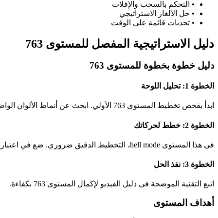
•
التحكم بالسحب والإفلات
•
حل الألغاز الاستراتيجي
•
تحديات قائمة على الوقت
دليل الاستراتيجية المفصل للمستوى 763
دليل خطوة بخطوة للمستوى 763
الخطوة 1: تحليل اللوحة
ابدأ بفحص تخطيط المستوى 763 الأولي. ابحث عن أنماط الألوان الواضحة وفرص المطابقة المحتملة.
الخطوة 2: خطط لحركاتك
في هذا المستوى hell mode، التخطيط الدقيق ضروري. ضع في اعتبارك كيف ستؤثر كل حركة على الحالة العامة للوحة.
الخطوة 3: نفذ الحل
اتبع التقنية الموضحة في دليل الفيديو لإكمال المستوى 763 بكفاءة.
أهداف المستوى