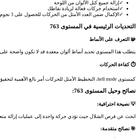
✓
إزالة جميع كتل الألوان من اللوحة
✓
استخدام حركات فعالة لزيادة نقاطك
✓
الإكمال ضمن العدد الأمثل من الحركات للحصول على 3 نجوم
التحديات الرئيسية في المستوى 763
🧩 التعرف على الأنماط
يتطلب هذا المستوى تحديد أنماط ألوان معقدة قد لا تكون واضحة على 
⏱️ كفاءة الحركات
كمستوى hell mode، التخطيط الأمثل للحركات أمر بالغ الأهمية لتحقيق أفضل نتيجة.
نصائح وحيل المستوى 763:
💡 نصيحة احترافية:
ابحث عن فرص الشلال حيث تؤدي حركة واحدة إلى عمليات إزالة متعد
🎯 نصائح متقدمة: