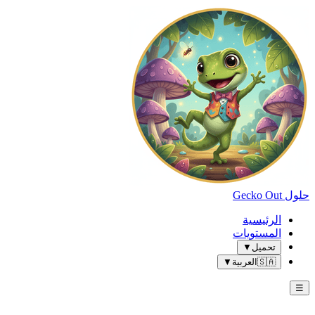
حلول Gecko Out
الرئيسية
المستويات
تحميل
▼
🇸🇦
العربية
▼
☰