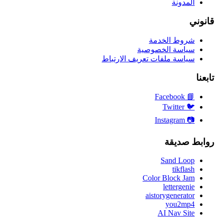
المدونة
قانوني
شروط الخدمة
سياسة الخصوصية
سياسة ملفات تعريف الارتباط
تابعنا
Facebook
📘
Twitter
🐦
Instagram
📷
روابط صديقة
Sand Loop
tikflash
Color Block Jam
lettergenie
aistorygenerator
you2mp4
AI Nav Site