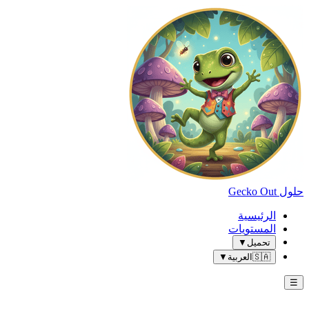
حلول Gecko Out
الرئيسية
المستويات
تحميل
▼
🇸🇦
العربية
▼
☰