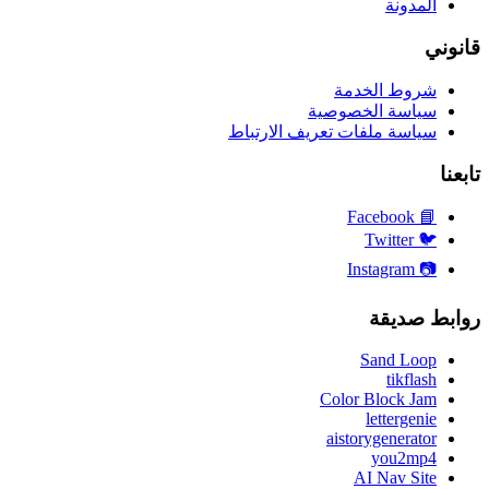
المدونة
قانوني
شروط الخدمة
سياسة الخصوصية
سياسة ملفات تعريف الارتباط
تابعنا
Facebook
📘
Twitter
🐦
Instagram
📷
روابط صديقة
Sand Loop
tikflash
Color Block Jam
lettergenie
aistorygenerator
you2mp4
AI Nav Site