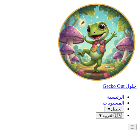
حلول Gecko Out
الرئيسية
المستويات
تحميل
▼
🇸🇦
العربية
▼
☰