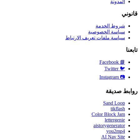
المدونة
قانوني
شروط الخدمة
سياسة الخصوصية
سياسة ملفات تعريف الارتباط
تابعنا
Facebook
📘
Twitter
🐦
Instagram
📷
روابط صديقة
Sand Loop
tikflash
Color Block Jam
lettergenie
aistorygenerator
you2mp4
AI Nav Site