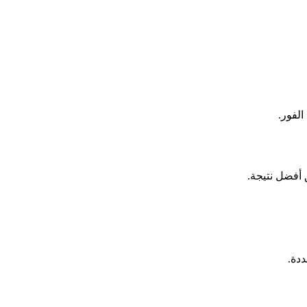
الفور.
دة.