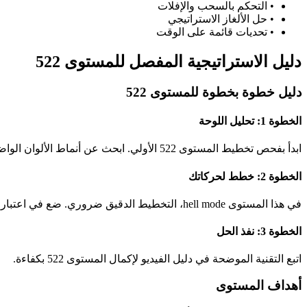
•
التحكم بالسحب والإفلات
•
حل الألغاز الاستراتيجي
•
تحديات قائمة على الوقت
دليل الاستراتيجية المفصل للمستوى 522
دليل خطوة بخطوة للمستوى 522
الخطوة 1: تحليل اللوحة
ابدأ بفحص تخطيط المستوى 522 الأولي. ابحث عن أنماط الألوان الواضحة وفرص المطابقة المحتملة.
الخطوة 2: خطط لحركاتك
في هذا المستوى hell mode، التخطيط الدقيق ضروري. ضع في اعتبارك كيف ستؤثر كل حركة على الحالة العامة للوحة.
الخطوة 3: نفذ الحل
اتبع التقنية الموضحة في دليل الفيديو لإكمال المستوى 522 بكفاءة.
أهداف المستوى