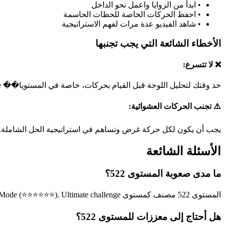
•
ابدأ من الزوايا واعمل نحو الداخل
•
احفظ الحركات الخاصة للحظات الحاسمة
•
شاهد الفيديو عدة مرات لفهم الاستراتيجية
الأخطاء الشائعة التي يجب تجنبها
❌ لا تتسرع:
خذ وقتك لتحليل اللوحة قبل القيام بحركات، خاصة في المستويا�� hell mode.
⚠️ تجنب الحركات العشوائية:
يجب أن يكون لكل حركة غرض وتساهم في استراتيجية الحل الشاملة.
الأسئلة الشائعة
ما مدى صعوبة المستوى 522؟
المستوى 522 مصنف كمستوى Hell Mode (⭐⭐⭐⭐⭐⭐). Ultimate challenge يتطلب هذا المستوى مهارات خبير في حل الألغاز.
هل أحتاج إلى معززات للمستوى 522؟