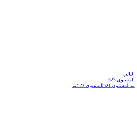
→
التالي
المستوى
523
←
المستوى
521
المستوى
523
→