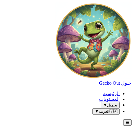
حلول Gecko Out
الرئيسية
المستويات
تحميل
▼
🇸🇦
العربية
▼
☰