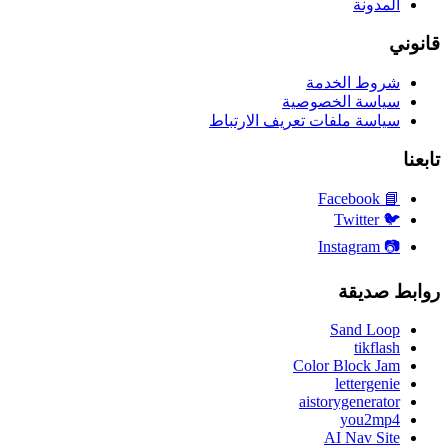
المدونة
قانوني
شروط الخدمة
سياسة الخصوصية
سياسة ملفات تعريف الارتباط
تابعنا
Facebook
📘
Twitter
🐦
Instagram
📷
روابط صديقة
Sand Loop
tikflash
Color Block Jam
lettergenie
aistorygenerator
you2mp4
AI Nav Site