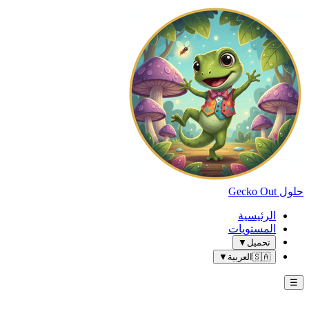
حلول Gecko Out
الرئيسية
المستويات
تحميل
▼
🇸🇦
العربية
▼
☰