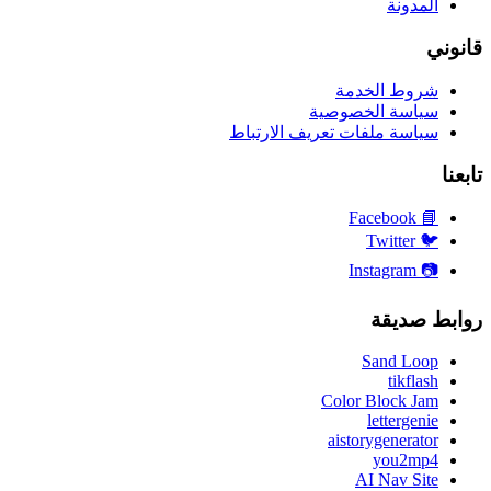
المدونة
قانوني
شروط الخدمة
سياسة الخصوصية
سياسة ملفات تعريف الارتباط
تابعنا
Facebook
📘
Twitter
🐦
Instagram
📷
روابط صديقة
Sand Loop
tikflash
Color Block Jam
lettergenie
aistorygenerator
you2mp4
AI Nav Site