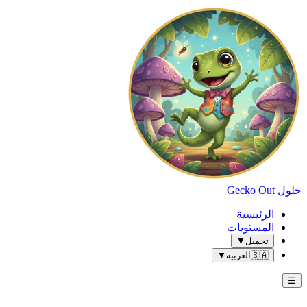
حلول Gecko Out
الرئيسية
المستويات
تحميل
▼
🇸🇦
العربية
▼
☰