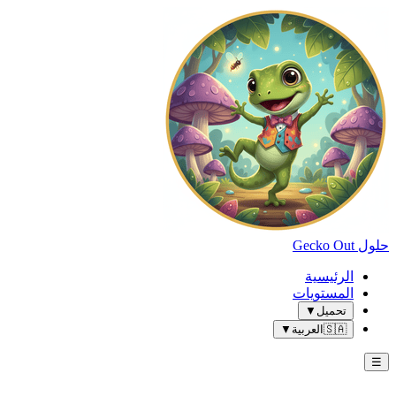
حلول Gecko Out
الرئيسية
المستويات
تحميل
▼
🇸🇦
العربية
▼
☰