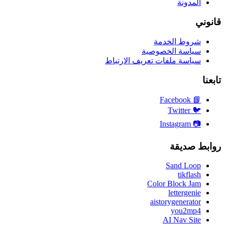
المدونة
قانوني
شروط الخدمة
سياسة الخصوصية
سياسة ملفات تعريف الارتباط
تابعنا
Facebook
📘
Twitter
🐦
Instagram
📷
روابط صديقة
Sand Loop
tikflash
Color Block Jam
lettergenie
aistorygenerator
you2mp4
AI Nav Site