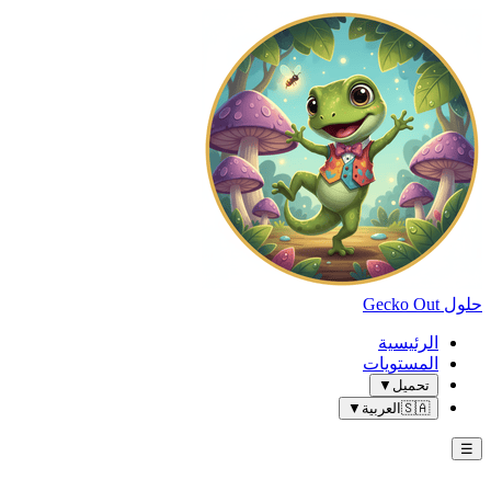
حلول Gecko Out
الرئيسية
المستويات
تحميل
▼
🇸🇦
العربية
▼
☰