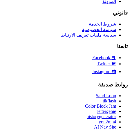
المدونة
قانوني
شروط الخدمة
سياسة الخصوصية
سياسة ملفات تعريف الارتباط
تابعنا
Facebook
📘
Twitter
🐦
Instagram
📷
روابط صديقة
Sand Loop
tikflash
Color Block Jam
lettergenie
aistorygenerator
you2mp4
AI Nav Site