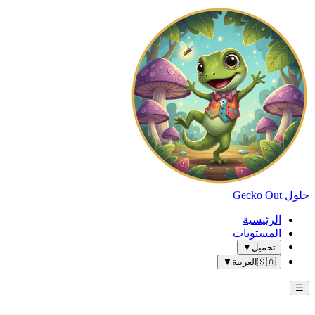
حلول Gecko Out
الرئيسية
المستويات
تحميل
▼
🇸🇦
العربية
▼
☰