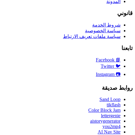
المدونة
قانوني
شروط الخدمة
سياسة الخصوصية
سياسة ملفات تعريف الارتباط
تابعنا
Facebook
📘
Twitter
🐦
Instagram
📷
روابط صديقة
Sand Loop
tikflash
Color Block Jam
lettergenie
aistorygenerator
you2mp4
AI Nav Site