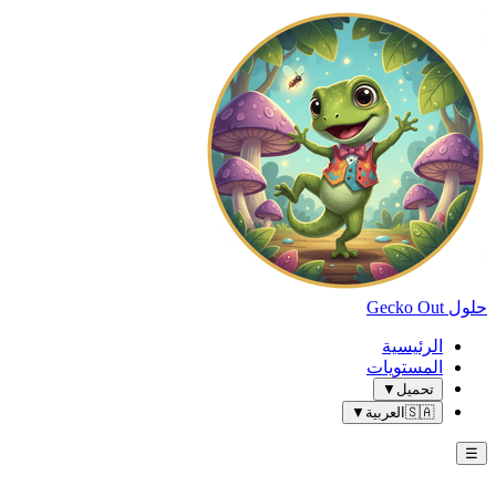
حلول Gecko Out
الرئيسية
المستويات
تحميل
▼
🇸🇦
العربية
▼
☰