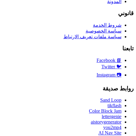
المدونة
قانوني
شروط الخدمة
سياسة الخصوصية
سياسة ملفات تعريف الارتباط
تابعنا
Facebook
📘
Twitter
🐦
Instagram
📷
روابط صديقة
Sand Loop
tikflash
Color Block Jam
lettergenie
aistorygenerator
you2mp4
AI Nav Site