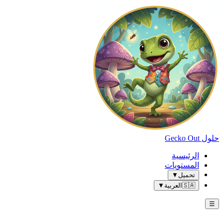
حلول Gecko Out
الرئيسية
المستويات
تحميل
▼
🇸🇦
العربية
▼
☰