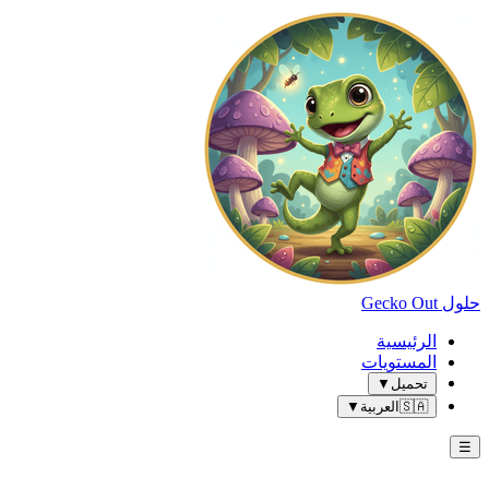
حلول Gecko Out
الرئيسية
المستويات
تحميل
▼
🇸🇦
العربية
▼
☰