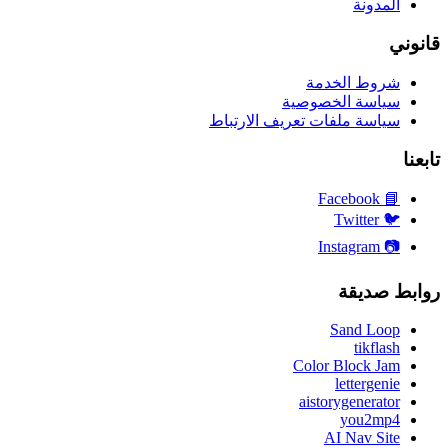
المدونة
قانوني
شروط الخدمة
سياسة الخصوصية
سياسة ملفات تعريف الارتباط
تابعنا
Facebook
📘
Twitter
🐦
Instagram
📷
روابط صديقة
Sand Loop
tikflash
Color Block Jam
lettergenie
aistorygenerator
you2mp4
AI Nav Site