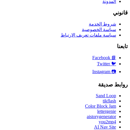
المدونة
قانوني
شروط الخدمة
سياسة الخصوصية
سياسة ملفات تعريف الارتباط
تابعنا
Facebook
📘
Twitter
🐦
Instagram
📷
روابط صديقة
Sand Loop
tikflash
Color Block Jam
lettergenie
aistorygenerator
you2mp4
AI Nav Site