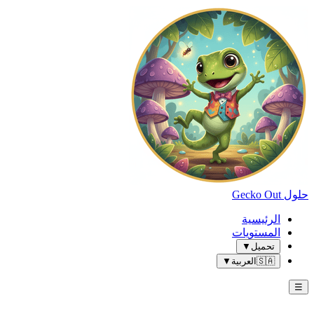
حلول Gecko Out
الرئيسية
المستويات
تحميل
▼
🇸🇦
العربية
▼
☰