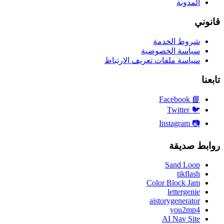
المدونة
قانوني
شروط الخدمة
سياسة الخصوصية
سياسة ملفات تعريف الارتباط
تابعنا
Facebook
📘
Twitter
🐦
Instagram
📷
روابط صديقة
Sand Loop
tikflash
Color Block Jam
lettergenie
aistorygenerator
you2mp4
AI Nav Site