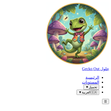
حلول Gecko Out
الرئيسية
المستويات
تحميل
▼
🇸🇦
العربية
▼
☰