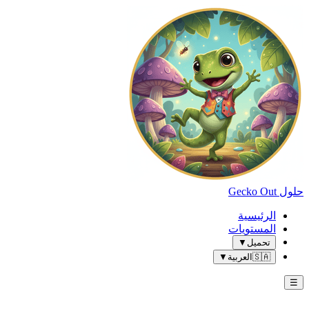
حلول Gecko Out
الرئيسية
المستويات
تحميل
▼
🇸🇦
العربية
▼
☰