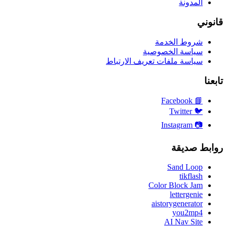
المدونة
قانوني
شروط الخدمة
سياسة الخصوصية
سياسة ملفات تعريف الارتباط
تابعنا
Facebook
📘
Twitter
🐦
Instagram
📷
روابط صديقة
Sand Loop
tikflash
Color Block Jam
lettergenie
aistorygenerator
you2mp4
AI Nav Site