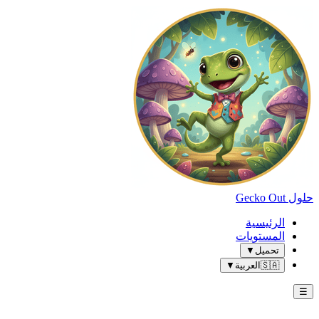
حلول Gecko Out
الرئيسية
المستويات
تحميل
▼
🇸🇦
العربية
▼
☰