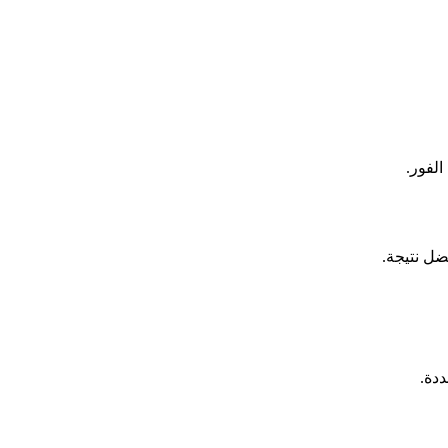
الفور.
دة.