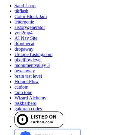
Sand Loop
tikflash
Color Block Jam
lettergenie
aistorygenerator
you2mp4
AI Nav Site
dropthecat
dropaway
Unique Listing.com
pixelflowlevel
monumentvalley 3
hexa away
brain test level
Hotpot Flow
catdom
tonn tone
Wizard Alchemy
taskbarhero
gakuran codes