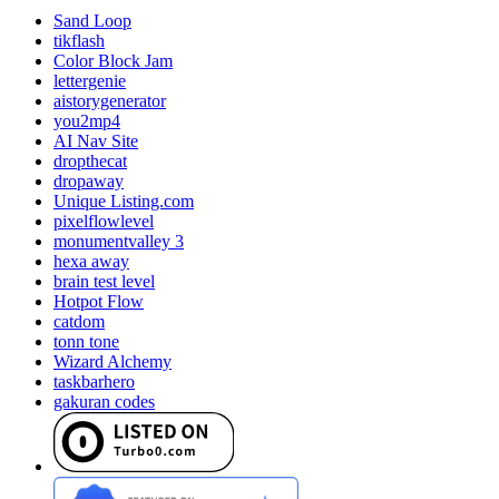
Sand Loop
tikflash
Color Block Jam
lettergenie
aistorygenerator
you2mp4
AI Nav Site
dropthecat
dropaway
Unique Listing.com
pixelflowlevel
monumentvalley 3
hexa away
brain test level
Hotpot Flow
catdom
tonn tone
Wizard Alchemy
taskbarhero
gakuran codes