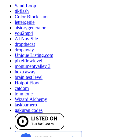
Sand Loop
tikflash
Color Block Jam
lettergenie
aistorygenerator
you2mp4
AI Nav Site
dropthecat
dropaway
Unique Listing.com
pixelflowlevel
monumentvalley 3
hexa away
brain test level
Hotpot Flow
catdom
tonn tone
Wizard Alchemy
taskbarhero
gakuran codes